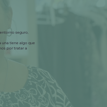
 entorno seguro,
a una tiene algo que
os por tratar a