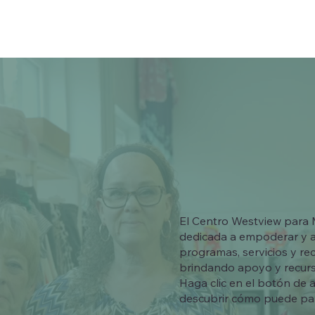
El Centro Westview para M
dedicada a empoderar y ap
programas, servicios y re
brindando apoyo y recurs
Haga clic en el botón de 
descubrir cómo puede part