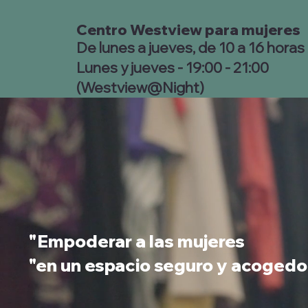
Centro Westview para mujeres
De lunes a jueves, de 10 a 16 horas
Lunes y jueves - 19:00 - 21:00
(Westview@Night)
"Empoderar a las mujeres
"en un espacio seguro y acogedor