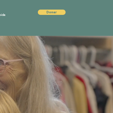
Donar
pida