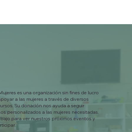
ujeres es una organización sin fines de lucro
oyar a las mujeres a través de diversos
cursos. Su donación nos ayuda a seguir
os personalizados a las mujeres necesitadas.
abajo para ver nuestros próximos eventos y
icipar.