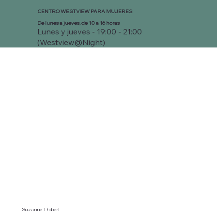
CENTRO WESTVIEW PARA MUJERES
De lunes a jueves, de 10 a 16 horas
Lunes y jueves - 19:00 - 21:00
(Westview@Night)
Suzanne Thibert