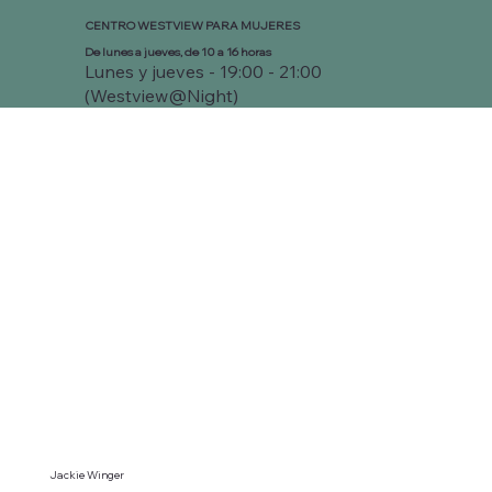
CENTRO WESTVIEW PARA MUJERES
De lunes a jueves, de 10 a 16 horas
Lunes y jueves - 19:00 - 21:00
(Westview@Night)
Jackie Winger