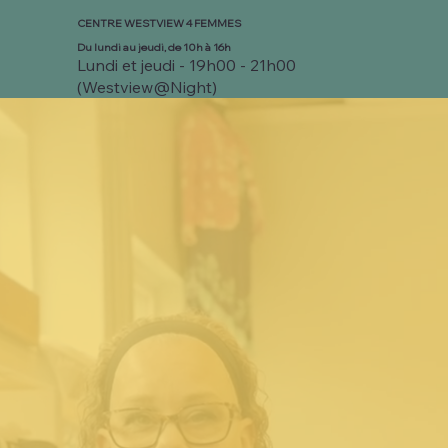
CENTRE WESTVIEW 4 FEMMES
Du lundi au jeudi, de 10h à 16h
Lundi et jeudi - 19h00 - 21h00
(Westview@Night)