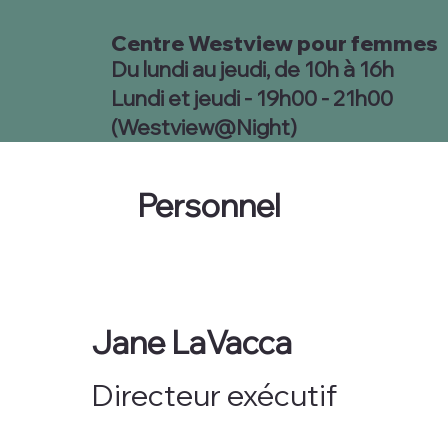
Centre Westview pour femmes
Du lundi au jeudi, de 10h à 16h
Lundi et jeudi - 19h00 - 21h00
(Westview@Night)
Personnel
Jane LaVacca
Directeur exécutif