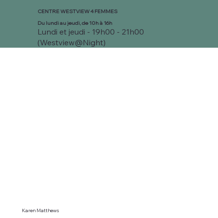
CENTRE WESTVIEW 4 FEMMES
Du lundi au jeudi, de 10h à 16h
Lundi et jeudi - 19h00 - 21h00
(Westview@Night)
Karen Matthews